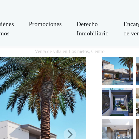
iénes
Promociones
Derecho
Encar
mos
Inmobiliario
de ve
Venta de villa en Los nietos, Centro