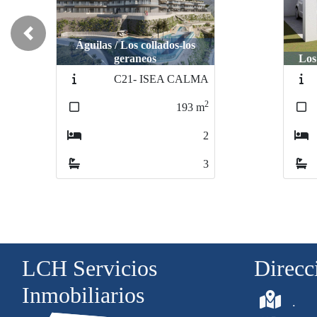
Previous
 collados-los
neos
Los alcázares / Serena golf
Los alcázares / Serena golf
- ISEA CALMA
N6659
N6659
2
2
2
193
m
108
108
m
m
2
3
3
3
2
2
LCH Servicios
Direcc
Inmobiliarios
.