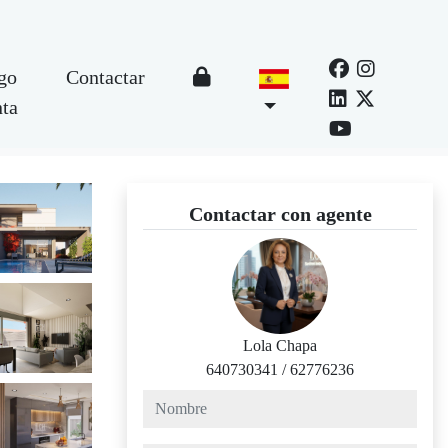
go
Contactar
nta
Contactar con agente
Lola Chapa
640730341
/
62776236
nombre