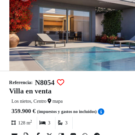
N8054
Referencia:
Villa en venta
Los nietos, Centro
mapa
359.900 €
(impuestos y gastos no incluídos)
2
128 m
3
3