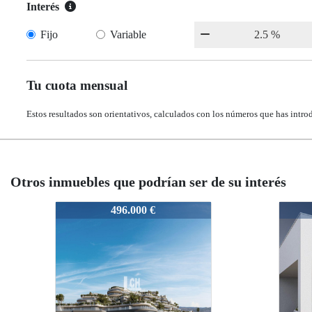
Interés
Fijo
Variable
Tu cuota mensual
Estos resultados son orientativos, calculados con los números que has intro
Otros inmuebles que podrían ser de su interés
N8054
N8054
00 €
339.900 €
339.900 €