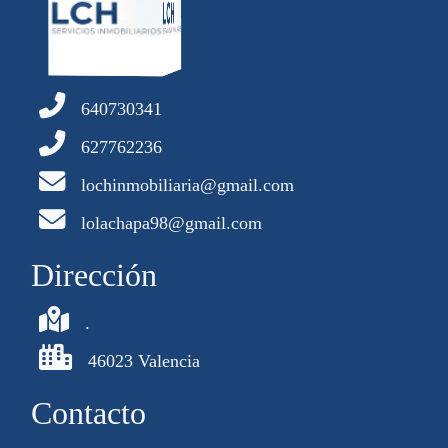
640730341
627762236
lochinmobiliaria@gmail.com
lolachapa98@gmail.com
Dirección
.
46023 Valencia
Contacto