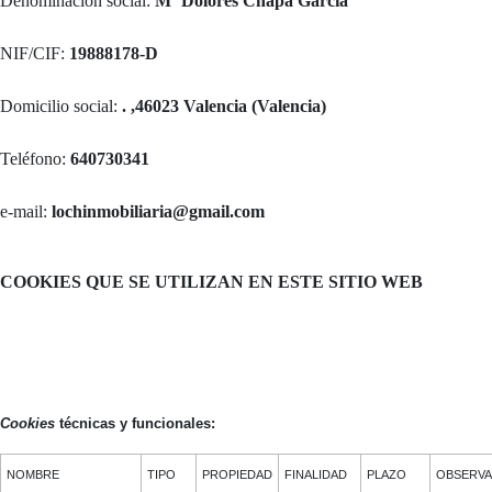
Denominación social:
Mª Dolores Chapa García
NIF/CIF:
19888178-D
Domicilio social:
. ,46023 Valencia (Valencia)
Teléfono:
640730341
e-mail:
lochinmobiliaria@gmail.com
COOKIES QUE SE UTILIZAN EN ESTE SITIO WEB
Cookies
técnicas y funcionales:
NOMBRE
TIPO
PROPIEDAD
FINALIDAD
PLAZO
OBSERVA