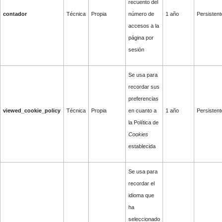
recuento del
contador
Técnica
Propia
número de
1 año
Persistent
accesos a la
página por
sesión
Se usa para
recordar sus
preferencias
viewed_cookie_policy
Técnica
Propia
en cuanto a
1 año
Persistent
la Política de
Cookies
establecida
Se usa para
recordar el
idioma que
ha
seleccionado