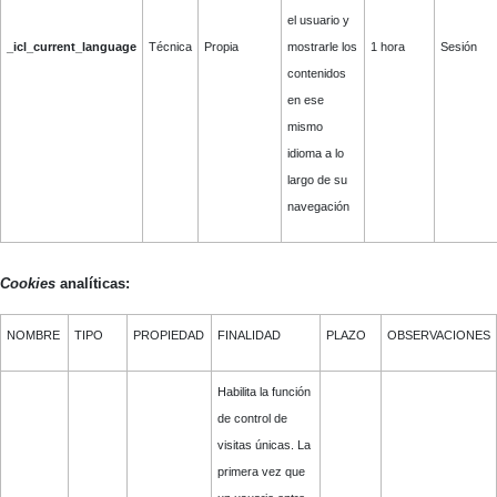
el usuario y
_icl_current_language
Técnica
Propia
mostrarle los
1 hora
Sesión
contenidos
en ese
mismo
idioma a lo
largo de su
navegación
Cookies
analíticas:
NOMBRE
TIPO
PROPIEDAD
FINALIDAD
PLAZO
OBSERVACIONES
Habilita la función
de control de
visitas únicas. La
primera vez que