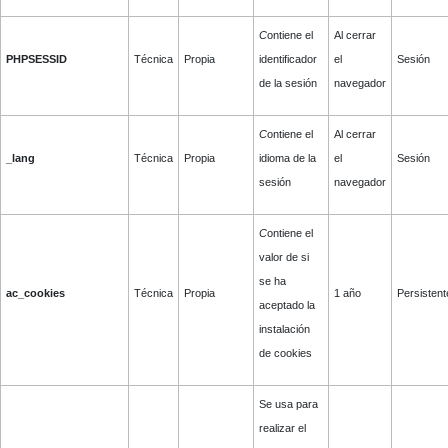
C
ontiene el
Al cerrar
PHPSESSID
Técnica
Propia
identificador
el
Sesión
de la sesión
navegador
C
ontiene el
Al cerrar
_lang
Técnica
Propia
idioma de la
el
Sesión
sesión
navegador
C
ontiene el
valor de si
se ha
ac_cookies
Técnica
Propia
1 año
Persistent
aceptado la
instalación
de cookies
Se usa para
realizar el