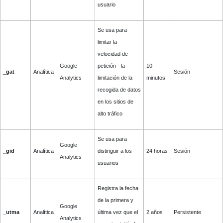
usuario
Se usa para
limitar la
velocidad de
Google
petición - la
10
_
gat
Analítica
Sesión
Analytics
limitación de la
minutos
recogida de datos
en los sitios de
alto tráfico
Se usa para
Google
_gid
Analítica
distinguir a los
24 horas
Sesión
Analytics
usuarios
Registra la fecha
de la primera y
Google
_utma
Analítica
última vez que el
2 años
Persistente
Analytics