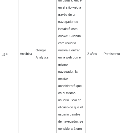
un usuario entre
en el sitio web a
través de un
navegador se
instalará esta
cookie
. Cuando
este usuario
Google
vuelva a entrar
_ga
Analítica
2 años
Persistente
Analytics
en la web con el
mismo
navegador, la
cookie
considerará que
es el mismo
usuario. Solo en
el caso de que el
usuario cambie
de navegador, se
considerará otro