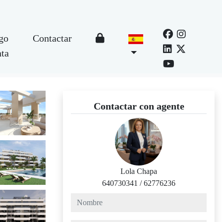
go
Contactar
nta
Contactar con agente
Lola Chapa
640730341
/
62776236
nombre