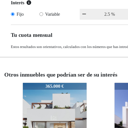
Interés
Fijo
Variable
Tu cuota mensual
Estos resultados son orientativos, calculados con los números que has intro
Otros inmuebles que podrían ser de su interés
N8324
N8324
365.000 €
495.000 €
495.000 €