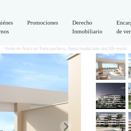
iénes
Promociones
Derecho
Encar
mos
Inmobiliario
de ve
Venta de Ático en Torre-pacheco, Santa rosalia lake and life resort