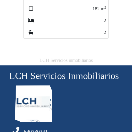
2
2
182
m
97
m
2
3
2
2
LCH Servicios inmobiliarios
LCH Servicios Inmobiliarios
640730341