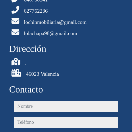
627762236
lochinmobiliaria@gmail.com
lolachapa98@gmail.com
Dirección
.
46023 Valencia
Contacto
nombre
teléfono