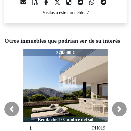
Visitas a este inmueble: 7
Otros inmuebles que podrían ser de su interés
964
3964
3964
370.000 €
405.000 €
Previous
Next
Benitachell / Cumbre del sol
Santa pola / Gran alacant
San
PH019
N6484