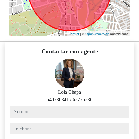
Leaflet
| ©
OpenStreetMap
contributors
Contactar con agente
Lola Chapa
640730341
/
62776236
nombre
teléfono