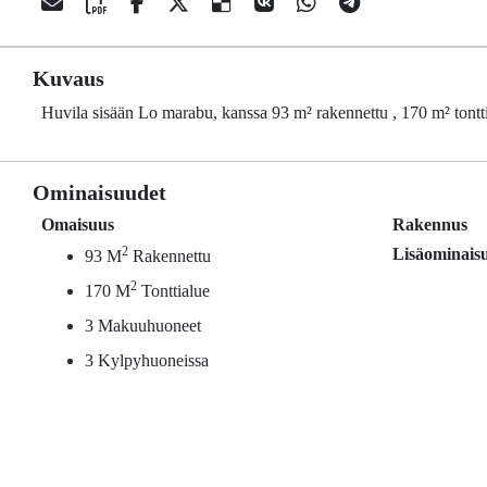
Kuvaus
Huvila sisään Lo marabu, kanssa 93 m² rakennettu , 170 m² tont
Ominaisuudet
Omaisuus
Rakennus
2
Lisäominais
93 M
Rakennettu
2
170 M
Tonttialue
3 Makuuhuoneet
3 Kylpyhuoneissa