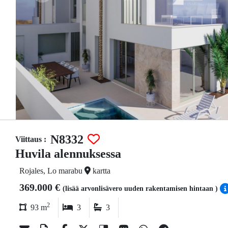
N8332
Viittaus :
Huvila alennuksessa
Rojales, Lo marabu
kartta
369.000 €
(lisää arvonlisävero uuden rakentamisen hintaan )
2
93 m
3
3