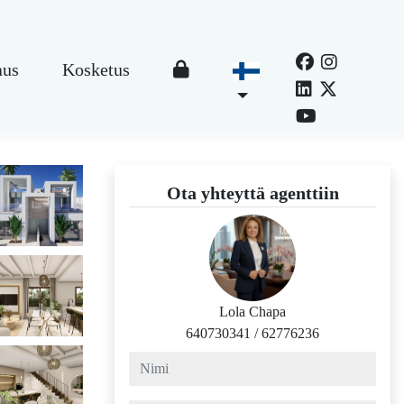
aus
Kosketus
Ota yhteyttä agenttiin
Lola Chapa
640730341
/
62776236
nimi