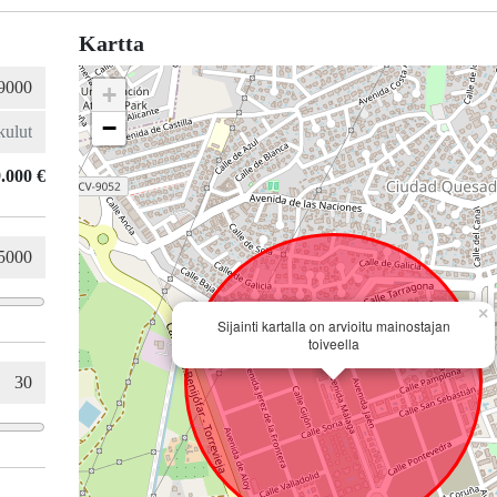
Kartta
+
−
.000 €
×
Sijainti kartalla on arvioitu mainostajan
toiveella