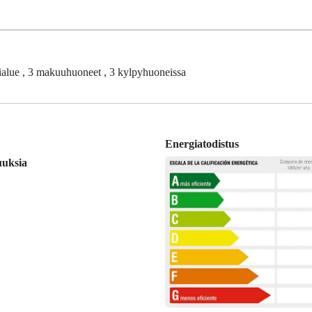
tialue , 3 makuuhuoneet , 3 kylpyhuoneissa
Energiatodistus
uuksia