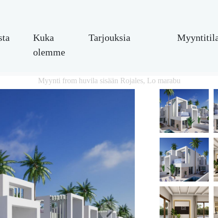
sta
Kuka
Tarjouksia
Myyntitil
olemme
Myynti from huvila sisään Rojales, Lo marabu