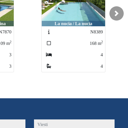
Next
La nucia / La nucía
La nucia / La nucía
Alte
Alt
N8389
N8389
2
2
168
168
m
m
4
4
4
4
viesti