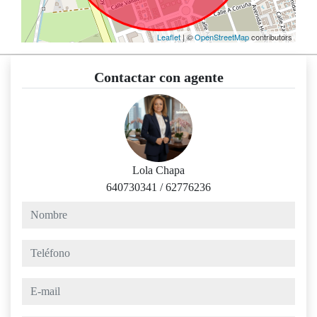
Leaflet
| ©
OpenStreetMap
contributors
Contactar con agente
Lola Chapa
640730341
/
62776236
nombre
teléfono
e-mail