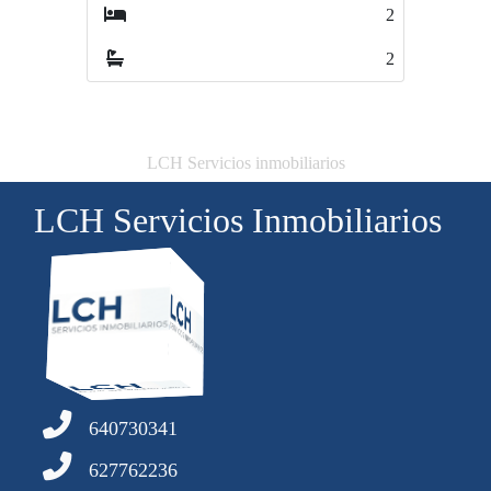
2
3
2
2
LCH Servicios inmobiliarios
LCH Servicios Inmobiliarios
640730341
627762236