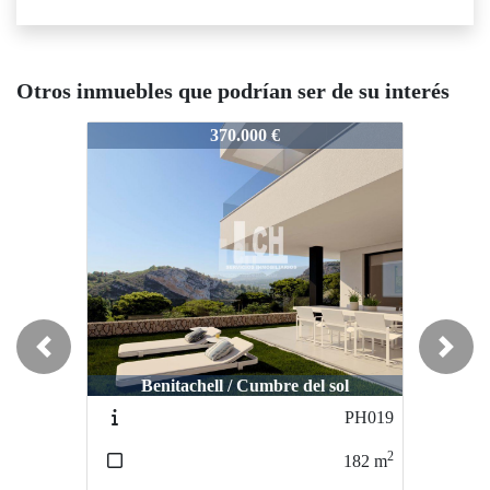
Otros inmuebles que podrían ser de su interés
N8332
N8332
370.000 €
405.000 €
Previous
Next
Benitachell / Cumbre del sol
Santa pola / Gran alacant
PH019
N6484
2
2
182
m
97
m