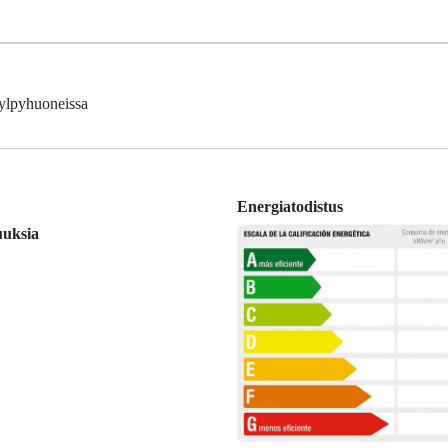
kylpyhuoneissa
Energiatodistus
uuksia