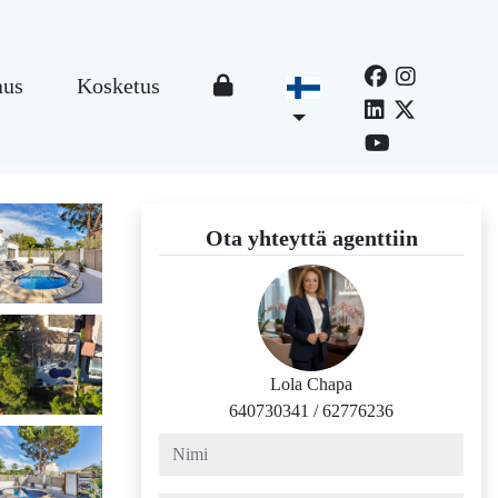
aus
Kosketus
Ota yhteyttä agenttiin
Lola Chapa
640730341
/
62776236
nimi