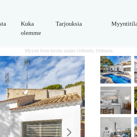
sta
Kuka
Tarjouksia
Myyntitil
olemme
Myynti from huvila sisään Orihuela, Orihuela