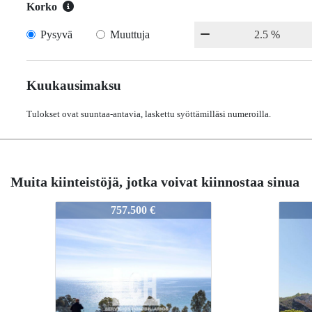
Korko
Pysyvä
Muuttuja
Kuukausimaksu
Tulokset ovat suuntaa-antavia, laskettu syöttämilläsi numeroilla.
Muita kiinteistöjä, jotka voivat kiinnostaa sinua
4162
4162
00 €
370.000 €
370.000 €