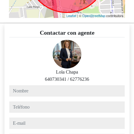
Leaflet
| ©
OpenStreetMap
contributors
Contactar con agente
Lola Chapa
640730341
/
62776236
nombre
teléfono
e-mail