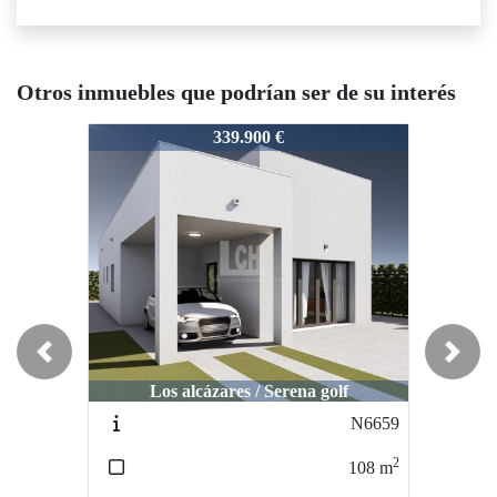
Otros inmuebles que podrían ser de su interés
N8388
N8388
N
339.900 €
442.000 €
Previous
Next
Los alcázares / Serena golf
Los alcázares / Serena golf
N6659
N8403
2
2
108
m
232
m