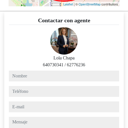
Leaflet
| ©
OpenStreetMap
contributors
Contactar con agente
Lola Chapa
640730341
/
62776236
nombre
teléfono
e-mail
mensaje