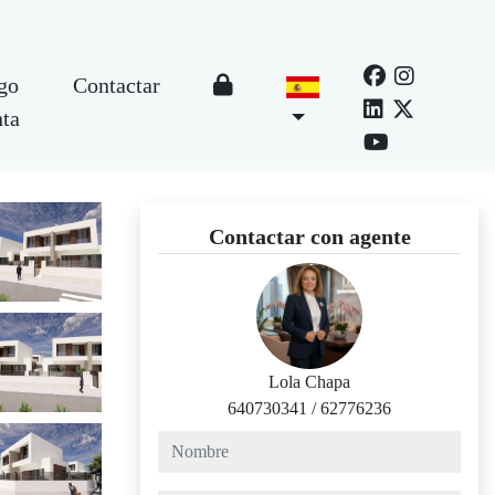
go
Contactar
nta
Contactar con agente
Lola Chapa
640730341
/
62776236
nombre