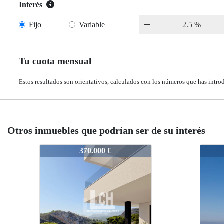
Interés
Fijo
Variable
Tu cuota mensual
Estos resultados son orientativos, calculados con los números que has intro
Otros inmuebles que podrían ser de su interés
N8458
N8458
405.000 €
405.000 €