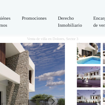
iénes
Promociones
Derecho
Encar
mos
Inmobiliario
de ve
Venta de villa en Dolores, Sector 3