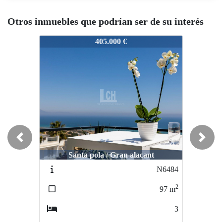
Otros inmuebles que podrían ser de su interés
7501
7501
75
405.000 €
550.000 €
Previous
Next
Santa pola / Gran alacant
Finestrat / Sierra cortina
N6484
N7870
2
2
97
m
109
m
3
3