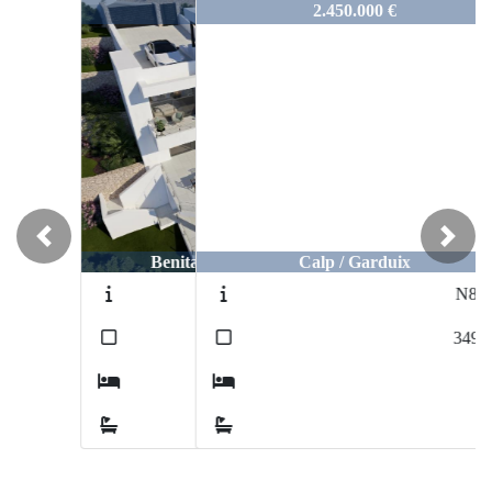
1208-TEMPOHB204_copia
2.450.000 €
Previous
Next
Calp / Garduix
N8197
2
349
m
3
4