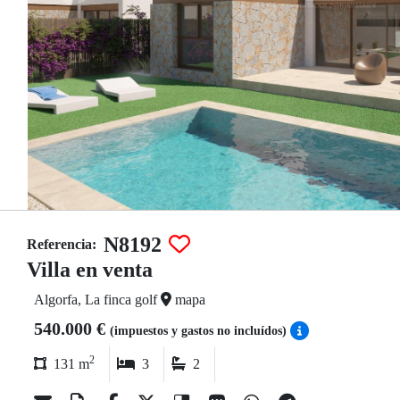
N8192
Referencia:
Villa en venta
Algorfa, La finca golf
mapa
540.000 €
(impuestos y gastos no incluídos)
2
131 m
3
2