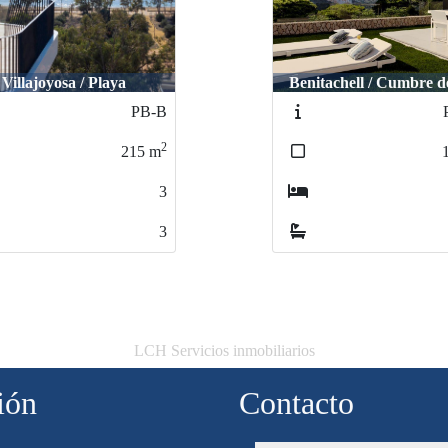
tachell / Cumbre del sol
Polop / Casco urba
PH019
2
182
m
2
2
LCH Servicios inmobiliarios
ión
Contacto