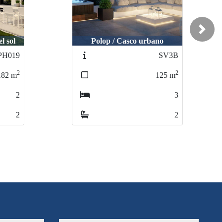
Next
no
Santa pola / Gran alacant
SV3B
N6484
2
2
125
m
97
m
3
3
2
2