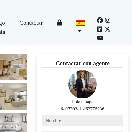
go
Contactar
nta
Contactar con agente
Lola Chapa
640730341
/
62776236
nombre