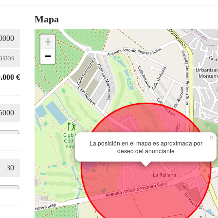
Mapa
+
−
.000 €
×
La posición en el mapa es aproximada por
deseo del anunciante