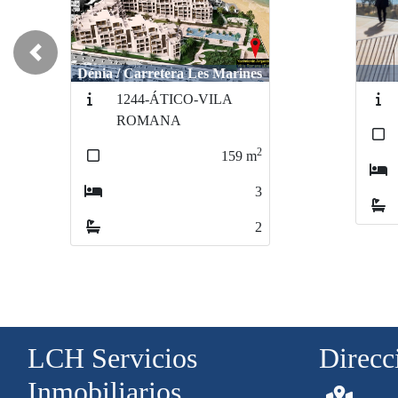
Previous
Villajoyosa / Playa
Beni
PB-B
2
215
m
3
3
LCH Servicios
Direcc
Inmobiliarios