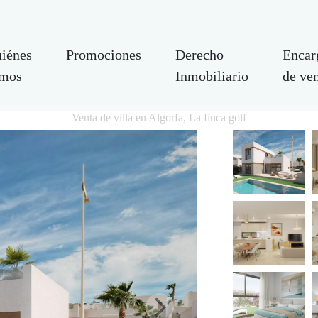
iénes
Promociones
Derecho
Encar
mos
Inmobiliario
de ve
Venta de villa en Algorfa, La finca golf