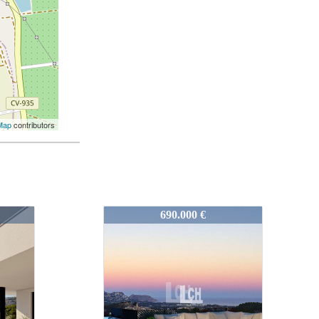
Map
contributors
N8192
405.000 €