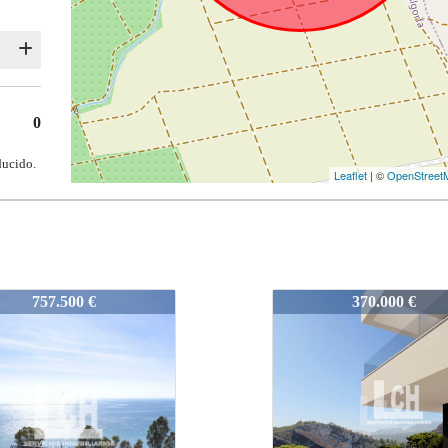
0
ducido.
Leaflet
| ©
OpenStreet
2
N8192
370.000 €
690.000 €