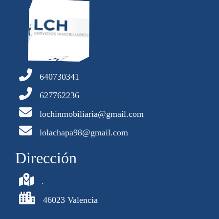
640730341
627762236
lochinmobiliaria@gmail.com
lolachapa98@gmail.com
Dirección
.
46023 Valencia