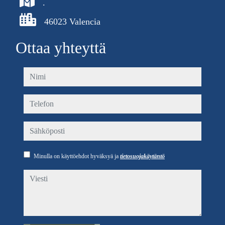
.
46023 Valencia
Ottaa yhteyttä
nimi
telefon
sähköposti
Minulla on käyttöehdot hyväksyä ja
tietosuojakäytäntö
viesti