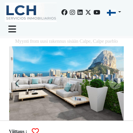
Myynti from uusi rakennus sisään Calpe, Calpe pueblo
Viittaus :