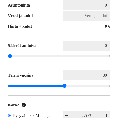
Asuntohinta
Verot ja kulut
Hinta + kulut
0 €
Säästöt auttoivat
Termi vuosina
Korko
Pysyvä
Muuttuja