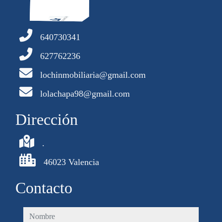
640730341
627762236
lochinmobiliaria@gmail.com
lolachapa98@gmail.com
Dirección
.
46023 Valencia
Contacto
nombre