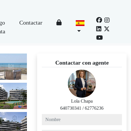
go
Contactar
nta
Contactar con agente
Lola Chapa
640730341
/
62776236
nombre