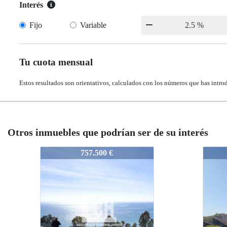
Interés
Fijo
Variable
Tu cuota mensual
Estos resultados son orientativos, calculados con los números que has intro
Otros inmuebles que podrían ser de su interés
N7767
N7767
N7
N7
370.000 €
370.000 €