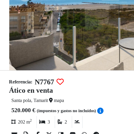
N7767
Referencia:
Ático en venta
Santa pola, Tamarit
mapa
520.000 €
(impuestos y gastos no incluídos)
2
202 m
3
2