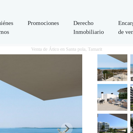
iénes
Promociones
Derecho
Encar
mos
Inmobiliario
de ve
Venta de Ático en Santa pola, Tamarit