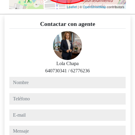
Leaflet
| ©
OpenStreetMap
contributors
Contactar con agente
Lola Chapa
640730341
/
62776236
nombre
teléfono
e-mail
mensaje