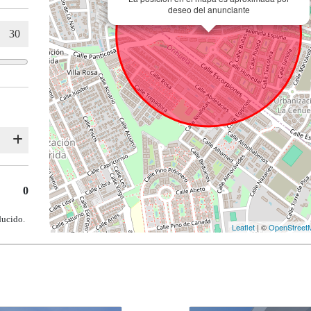
deseo del anunciante
0
ducido.
Leaflet
| ©
OpenStreet