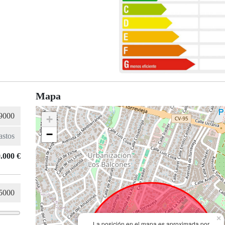
Mapa
+
−
.000 €
×
La posición en el mapa es aproximada por