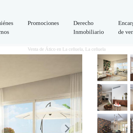
iénes
Promociones
Derecho
Encar
mos
Inmobiliario
de ve
Venta de Ático en La ceñuela, La ceñuela