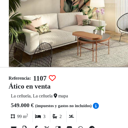
1107
Referencia:
Ático en venta
La ceñuela, La ceñuela
mapa
549.000 €
(impuestos y gastos no incluídos)
2
99 m
3
2