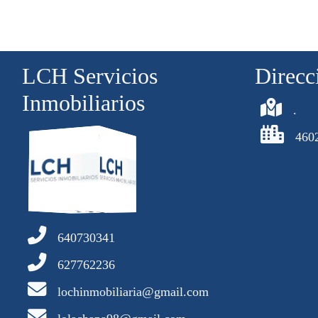
LCH Servicios
Direcc
Inmobiliarios
.
4602
640730341
627762236
lochinmobiliaria@gmail.com