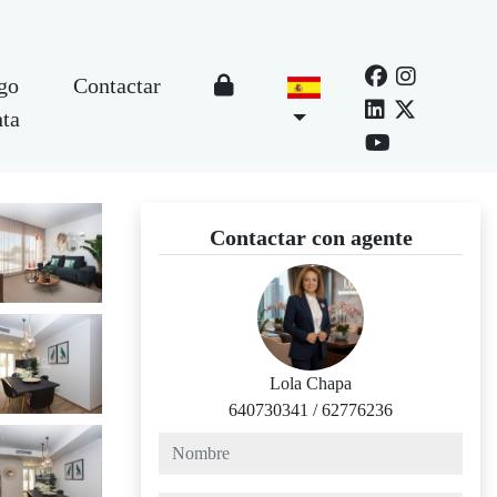
go
Contactar
nta
Contactar con agente
Lola Chapa
640730341
/
62776236
nombre