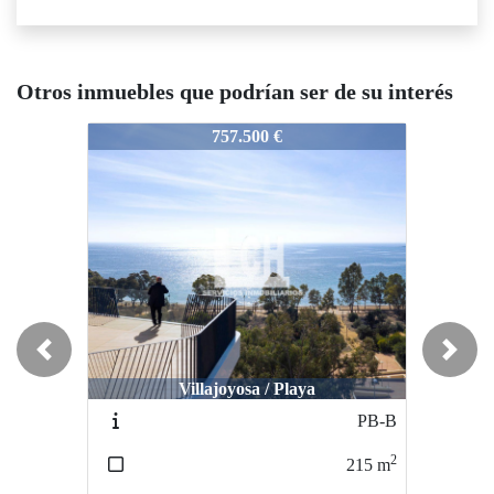
Otros inmuebles que podrían ser de su interés
3108
3108
3108
757.500 €
370.000 €
Previous
Next
Villajoyosa / Playa
Benitachell / Cumbre del sol
Be
PB-B
PH019
2
2
215
m
182
m