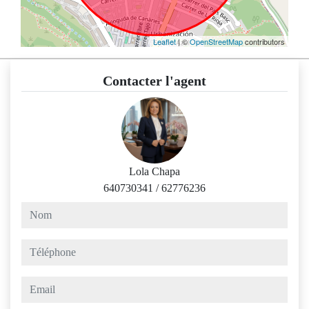
Leaflet
| ©
OpenStreetMap
contributors
Contacter l'agent
Lola Chapa
640730341
/
62776236
nom
téléphone
email