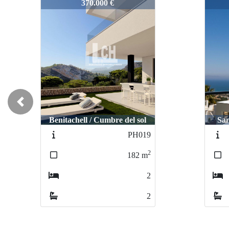
1960
1960
405.000 €
Previous
Santa pola / Gran alacant
N6484
2
97
m
3
2