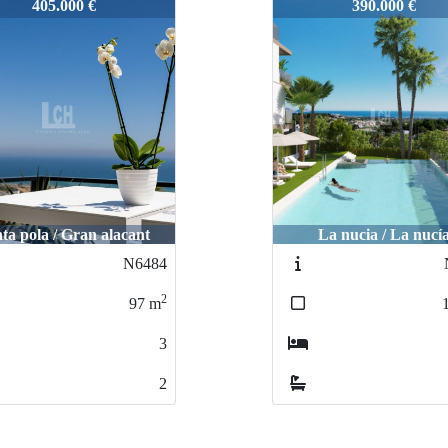
1960
390.000 €
445.000 €
La nucia / La nucía
Altea / Polop
N8389
1279-Pol
2
168
m
4
4