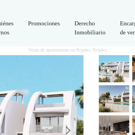
iénes
Promociones
Derecho
Encar
mos
Inmobiliario
de ve
Venta de apartamento en Rojales, Rojales