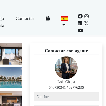
go
Contactar
nta
Contactar con agente
Lola Chapa
640730341
/
62776236
nombre