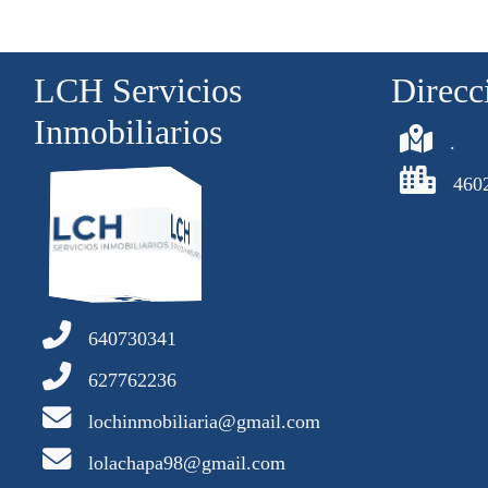
LCH Servicios
Direcc
Inmobiliarios
.
4602
640730341
627762236
lochinmobiliaria@gmail.com
lolachapa98@gmail.com