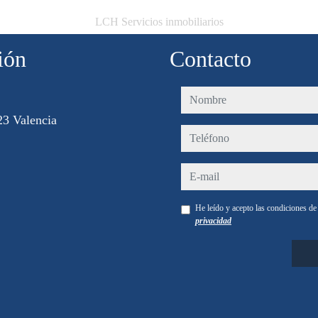
LCH Servicios inmobiliarios
ión
Contacto
nombre
3 Valencia
teléfono
e-mail
He leído y acepto las condiciones d
privacidad