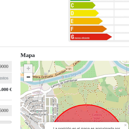
Mapa
+
−
.000 €
×
La posición en el mapa es aproximada por