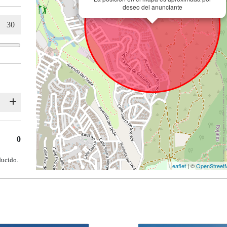
deseo del anunciante
0
ducido.
Leaflet
| ©
OpenStreet