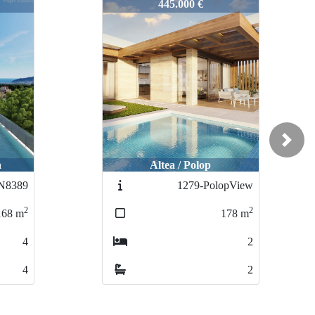
1960
387.000 €
Next
Doña pepa / Doña pepa
opView
5556
2
2
178
m
113
m
2
3
2
2