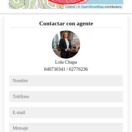
Leaflet
| ©
OpenStreetMap
contributors
Contactar con agente
Lola Chapa
640730341
/
62776236
nombre
teléfono
e-mail
mensaje